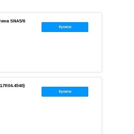
тина SNA5/6
Купити
17R04.4540)
Купити