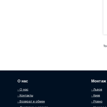
О нас
Монтаж 
- О нас
- Львов
- Контакты
- Киев
- Возврат и обмен
- Ровно