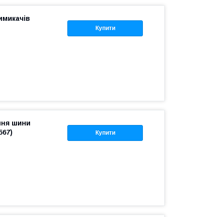
имикачів
Купити
ння шини
567)
Купити