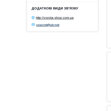
http://vorota-shop.com.ua
seacret@ukr.net