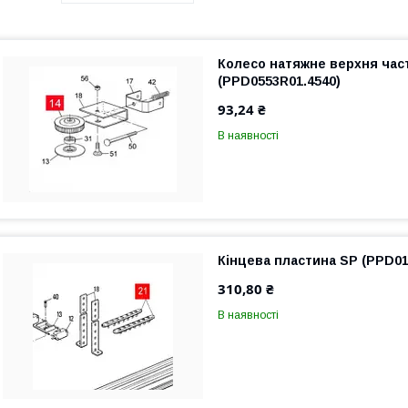
Колесо натяжне верхня час
(PPD0553R01.4540)
93,24 ₴
В наявності
Кінцева пластина SP (PPD01
310,80 ₴
В наявності