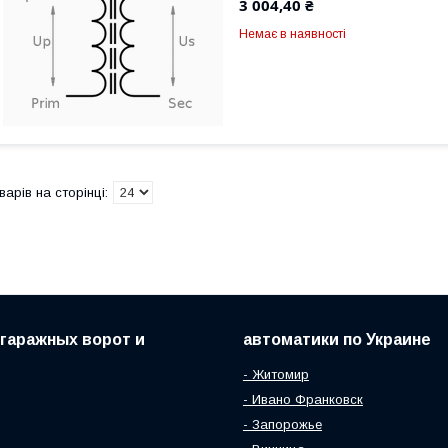
3 004,40 ₴
Немає в наявності
гаражных ворот и
автоматики по Украине
- Житомир
- Ивано Франковск
- Запорожье