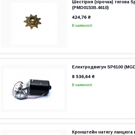
Шестірня (зірочка) тягова Sp
(PMD0153B.4610)
424,76 ₴
В наявності
Електродвигун SP6100 (MG
8 536,64 ₴
В наявності
Кронштейн натягу ланцюга в