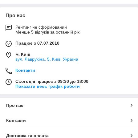
Можливості
Пропонуємо замовнику зручну форму оплати
Про нас
— готівковий або безготівковий розрахунок,
стабільно проводимо акції, пропонуємо
Рейтинг не сформований
знижки.
Менше 5 відгуків за останній рік
Працює з 07.07.2010
м. Київ
вул. Лаврухіна, 5, Київ, Україна
Сервіс
Контакти
Забезпечуємо уважне обслуговування,
Сьогодні працює з 09:30 до 18:00
консультуємо, допомагаємо з вибором
Показати весь графік роботи
оптимального варіанта, враховуємо запит
клієнта.
Про нас
Контакти
Гнучкість
Доставка та оплата