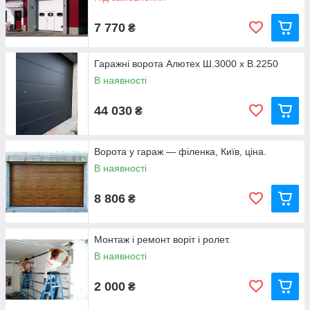
02
7 770
₴
Секційні ворота комплектуються надійною
автоматикою, яка відрізняється потужністю і
інтенсивністю використання.
Гаражні ворота Алютех Ш.3000 х В.2250
В наявності
44 030
₴
03
Ворота у гараж — філенка, Київ, ціна.
Сучасні конструкції та матеріали дозволяють
заощаджувати місце, в якому б положенні не
В наявності
знаходилося полотно.
8 806
₴
Монтаж і ремонт воріт і ролет.
В наявності
04
Гаражні ворота прості, комфортні і надійні в
2 000
експлуатації, забезпечують абсолютний захист
₴
ваших об'єктів.