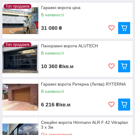
Топ продажів
Гаражні ворота ціна
В наявності
31 080
₴
Топ продажів
Панорамні ворота ALUTECH
В наявності
10 360
₴/кв.м
Гаражні ворота Ритерна (Литва) RYTERNA
В наявності
6 216
₴/кв.м
Секційні ворота Hörmann ALR F 42 Vitraplan
3 х 3м
Під замовлення