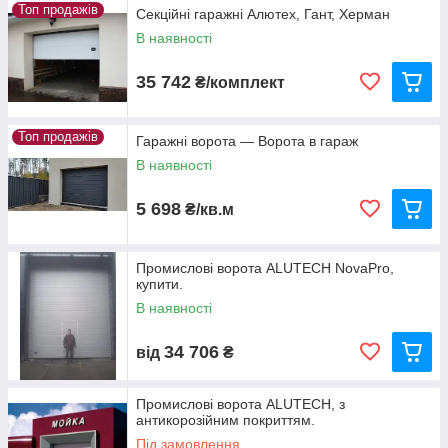
Топ продажів
рахунок.
Секційні гаражні Алютех, Гант, Херман
В наявності
Побачити вітрину
35 742
₴/комплект
Топ продажів
Гаражні ворота — Ворота в гараж
В наявності
Переваги вибору секційних комірних
систем «Алютех»
5 698
₴/кв.м
Промислові ворота ALUTECH NovaPro,
купити.
В наявності
01
Плавне і безшумне відкриття, компактне
розташування всередині гаража, відсутність
34 706
від
₴
необхідності додаткового місця перед гаражем.
Промислові ворота ALUTECH, з
антикорозійним покриттям.
Під замовлення