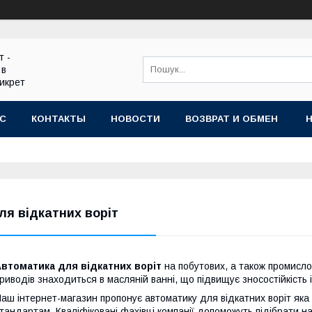
т -
 в
икрет
АС
КОНТАКТЫ
НОВОСТИ
ВОЗВРАТ И ОБМЕН
ля відкатних воріт
втоматика для відкатних воріт
на побутових, а також промислов
риводів знаходиться в масляній ванні, що підвищує зносостійкість 
аш інтернет-магазин пропонує автоматику для відкатних воріт яка 
тандартам. Кваліфіковані фахівці компанії допоможуть підібрати н