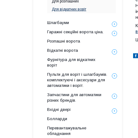
Для розпашних
Н
Для відкатних воріт
і
н
Шлагбауми
К
в
Гаражні секційні ворота ціна.
Ц
Розпашні ворота
Відкатні ворота
Фурнітура для відкатних
воріт
Пульти для воріт і шлагбаумів.
комплектуючі і аксесуари для
автоматики і воріт.
Запчастини для автоматики
різних брендів.
Вхідні двері
Болларди
Перевантажувальне
обладнання