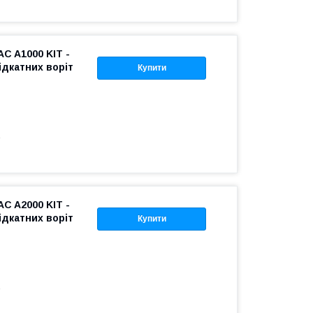
 A1000 KIT -
ідкатних воріт
Купити
1
 A2000 KIT -
ідкатних воріт
Купити
1