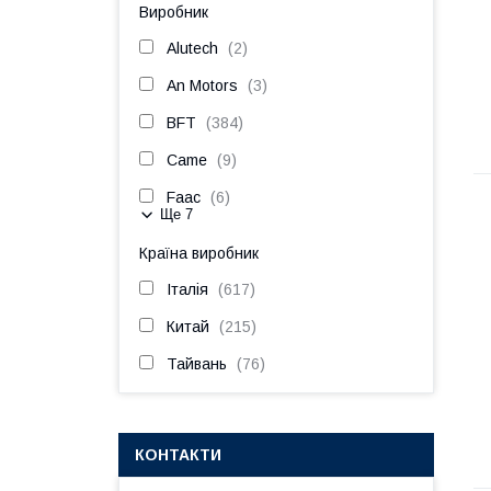
Виробник
Alutech
2
An Motors
3
BFT
384
Came
9
Faac
6
Ще 7
Країна виробник
Італія
617
Китай
215
Тайвань
76
КОНТАКТИ