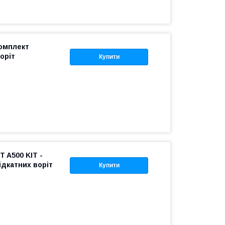
Комплект
оріт
Купити
 A500 KIT -
ідкатних воріт
Купити