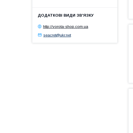
http://vorota-shop.com.ua
seacret@ukr.net