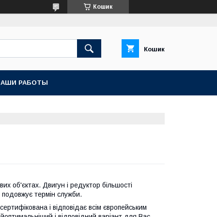
Кошик
Кошик
НАШИ РАБОТЫ
их об'єктах. Двигун і редуктор більшості
і подовжує термін служби.
сертифікована і відповідає всім європейським
айоптимальніший і відповідний варіант для Вас.