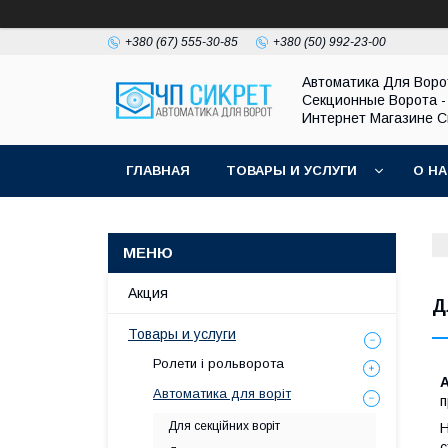
+380 (67) 555-30-85
+380 (50) 992-23-00
Автоматика Для Воро
Секционные Ворота -
Интернет Магазине С
ГЛАВНАЯ
ТОВАРЫ И УСЛУГИ
О Н
Акция
Д
Товары и услуги
Ролети і рольворота
А
Автоматика для воріт
п
Для секційних воріт
Н
с