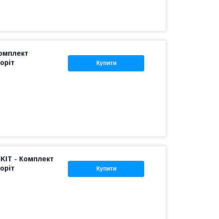
Комплект
оріт
Купити
KIT - Комплект
оріт
Купити