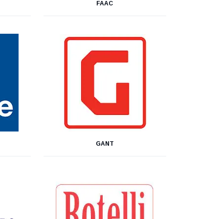
FAAC
GANT