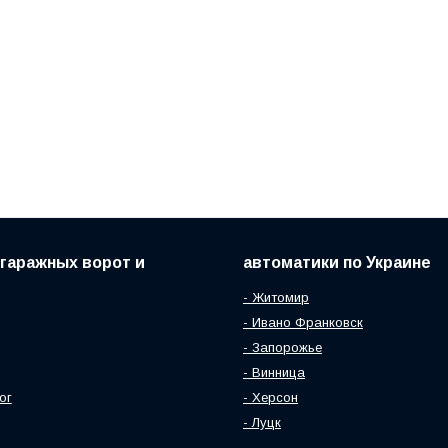
гаражных ворот и
автоматики по Украине
- Житомир
- Ивано Франковск
- Запорожье
- Винница
ог
- Херсон
- Луцк