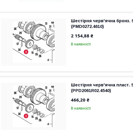
Шестірня черв'ячна бронз.
(PMD0272.4610)
2 154,88 ₴
В наявності
Шестірня черв'ячна пласт.
(PPD2061R02.4540)
466,20 ₴
В наявності