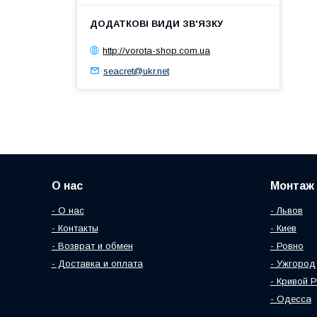
http://vorota-shop.com.ua
seacret@ukr.net
О нас
Монтаж 
- О нас
- Львов
- Контакты
- Киев
- Возврат и обмен
- Ровно
- Доставка и оплата
- Ужгород
- Кривой Р
- Одесса