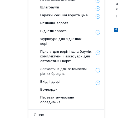
Х
Шлагбауми
к
Гаражні секційні ворота ціна.
П
Розпашні ворота
Відкатні ворота
Фурнітура для відкатних
воріт
Пульти для воріт і шлагбаумів.
комплектуючі і аксесуари для
автоматики і воріт.
Запчастини для автоматики
різних брендів.
Вхідні двері
Болларди
Перевантажувальне
обладнання
О нас