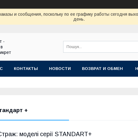
аказы и сообщения, поскольку по ее графику работы сегодня вых
день.
т -
 в
икрет
АС
КОНТАКТЫ
НОВОСТИ
ВОЗВРАТ И ОБМЕН
тандарт +
Страж: моделі серії STANDART+