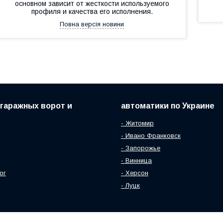
основном зависит от жесткости используемого
профиля и качества его исполнения.
Повна версія новини
гаражных ворот и
автоматики по Украине
- Житомир
- Ивано Франковск
- Запорожье
- Винница
ог
- Херсон
- Луцк