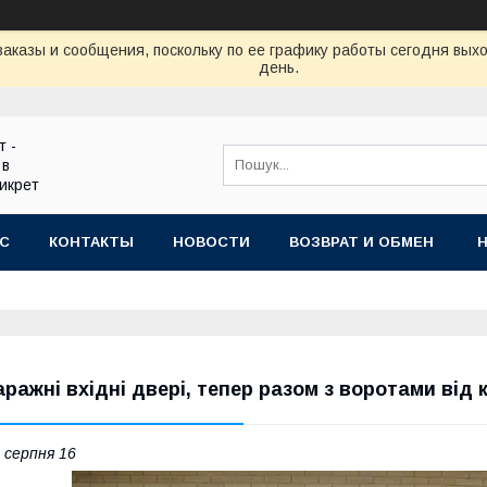
аказы и сообщения, поскольку по ее графику работы сегодня вых
день.
т -
 в
икрет
АС
КОНТАКТЫ
НОВОСТИ
ВОЗВРАТ И ОБМЕН
аражні вхідні двері, тепер разом з воротами від 
 серпня 16