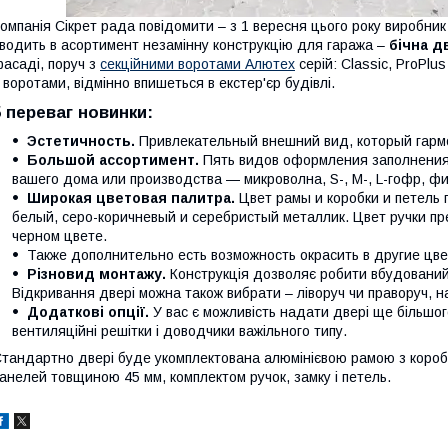
омпанія Сікрет рада повідомити – з 1 вересня цього року виробни
водить в асортимент незамінну конструкцію для гаража –
бічна д
асаді, поруч з
секційними воротами Алютех
серій: Classic, ProPlus
 воротами, відмінно впишеться в екстер'єр будівлі.
5 переваг новинки:
Эстетичность.
Привлекательный внешний вид, который гарм
Большой ассортимент.
Пять видов оформления заполнения
вашего дома или производства — микроволна, S-, M-, L-гофр, ф
Широкая цветовая палитра.
Цвет рамы и коробки и петель 
белый, серо-коричневый и серебристый металлик. Цвет ручки п
черном цвете.
Также дополнительно есть возможность окрасить в другие цв
Різновид монтажу.
Конструкція дозволяє робити вбудований, 
Відкривання двері можна також вибрати – ліворуч чи праворуч, н
Додаткові опції.
У вас є можливість надати двері ще більшо
вентиляційні решітки і доводчики важільного типу.
тандартно двері буде укомплектована алюмінієвою рамою з короб
анелей товщиною 45 мм, комплектом ручок, замку і петель.