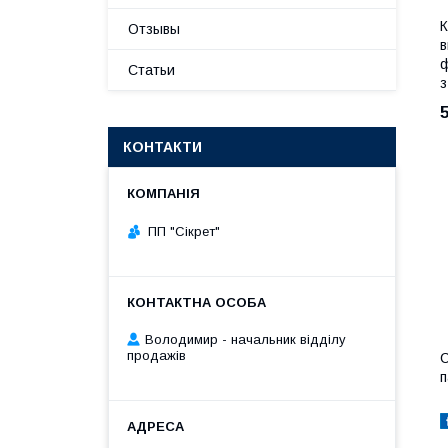
К
Отзывы
в
ф
Статьи
з
КОНТАКТИ
ПП "Сікрет"
Володимир - начальник відділу
продажів
С
п