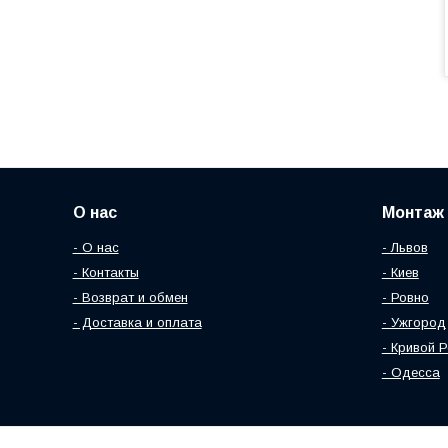
О нас
Монтаж 
- О нас
- Львов
- Контакты
- Киев
- Возврат и обмен
- Ровно
- Доставка и оплата
- Ужгород
- Кривой Р
- Одесса