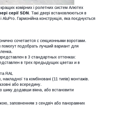
к кращих комірних і ролетних систем Алютех
вері серії SDN
. Такі двері встановлюються в
 і AluPro. Гармонійна конструкція, яка поєднується
онично сочетается с секционными воротами.
 помогут подобрать лучший вариант для
иленка.
представлен в 3 стандартных оттенках:
редставлен в трех предыдущих цветах и в
ета RAL
накладної та комбіновані (11 типів) монтажів.
азовні або всередину.
го шику додавши вікна, або встановити
кою, заповненням з сендвіч або панорамних