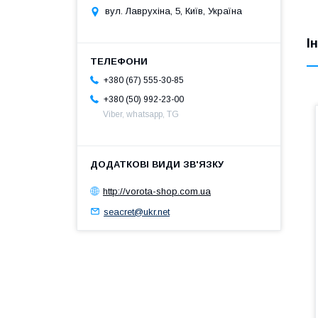
вул. Лаврухіна, 5, Київ, Україна
І
+380 (67) 555-30-85
+380 (50) 992-23-00
Viber, whatsapp, TG
http://vorota-shop.com.ua
seacret@ukr.net