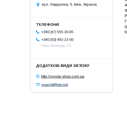
вул. Лаврухіна, 5, Київ, Україна
А
Ф
Р
П
Ш
К
+380 (67) 555-30-85
+380 (50) 992-23-00
Viber, whatsapp, TG
http://vorota-shop.com.ua
seacret@ukr.net