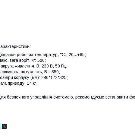
арактеристики:
іапазон робочих температур, °C: -20...+65;
акс. вага воріт, кг: 500;
апруга живлення, В: 230 В, 50 Гц;
поживана потужність, Вт: 350;
озміри корпусу (мм): 246*172*325;
ага приводу, 14 кг.
ля безпечного управління системою, рекомендуємо встановити фо