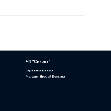
ЧП "Сикрет"
Гаражные ворота
Магазин Дверей Вентана