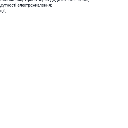
дсутності електроживлення;
ії;