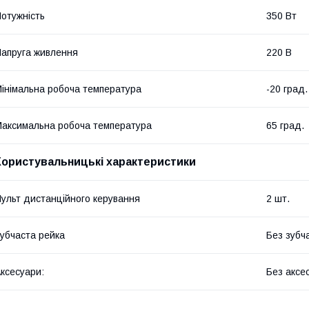
отужність
350 Вт
апруга живлення
220 В
інімальна робоча температура
-20 град.
аксимальна робоча температура
65 град.
Користувальницькі характеристики
ульт дистанційного керування
2 шт.
убчаста рейка
Без зубч
ксесуари:
Без аксе