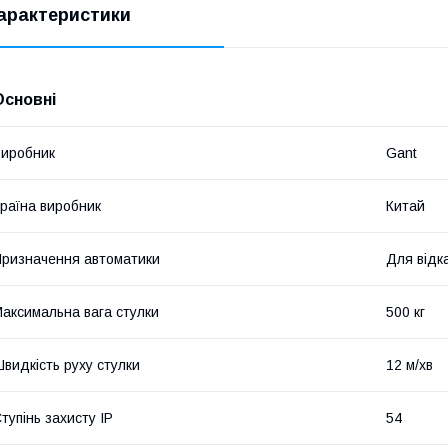
арактеристики
Основні
иробник
Gant
раїна виробник
Китай
ризначення автоматики
Для відк
аксимальна вага стулки
500 кг
видкість руху стулки
12 м/хв
тупінь захисту IP
54