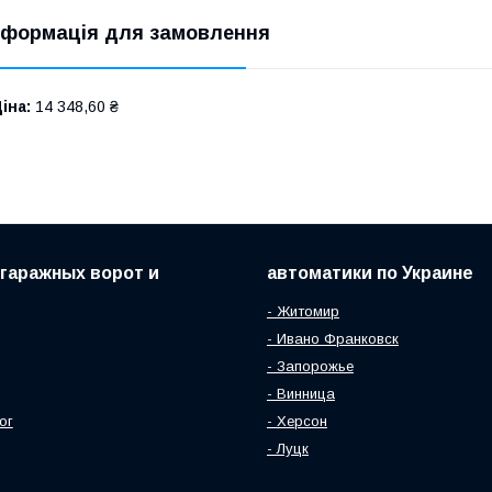
нформація для замовлення
іна:
14 348,60 ₴
гаражных ворот и
автоматики по Украине
- Житомир
- Ивано Франковск
- Запорожье
- Винница
ог
- Херсон
- Луцк