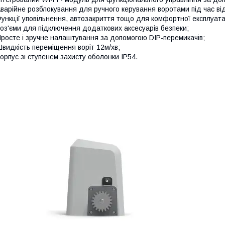
варійне розблокування для ручного керування воротами під час ві
ункції уповільнення, автозакриття тощо для комфортної експлуатац
оз'єми для підключення додаткових аксесуарів безпеки;
росте і зручне налаштування за допомогою DIP-перемикачів;
видкість переміщення воріт 12м/хв;
орпус зі ступенем захисту оболонки IP54.