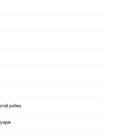
атой рейки
суарів