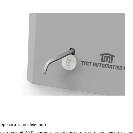
ереваги та особливості:
нтегрований WI-Fi - модуль для функціонального управління за 