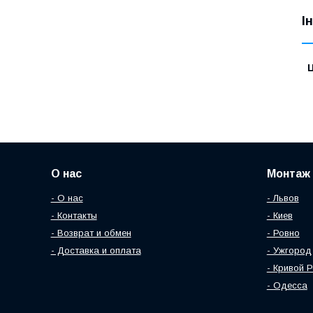
І
Ц
О нас
Монтаж 
- О нас
- Львов
- Контакты
- Киев
- Возврат и обмен
- Ровно
- Доставка и оплата
- Ужгород
- Кривой Р
- Одесса