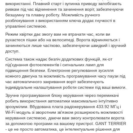
використанні. Плавний старт і зупинка приводу запобігають
ривкам під час відчинення та зачинення воріт, забезпечуючи
безшумну та плавну роботу. Можливість ручного
розблокування з використанням ключа додає гнучкості в
управлінні системою.
Режим хвіртки дає змогу вам не втрачати час, коли ви
рухаєтеся пішки або на велосипеді. Ворота відчиняються і
зачиняються лише частково, забезпечуючи швидкий і зручний
доступ.
Система також надає безліч додаткових функцій, як-от
під'єднання фотоелементів і сигнальних ламп для
підвищення безпеки. Електронне регулювання зусилля
кожного двигуна та можливість програмування часу паузи під
час автоматичного закривання воріт забезпечують
індивідуальне налаштування роботи системи під ваші вимоги.
Зручне програмування блоку керування через перемикачі
робить використання автоматики максимально інтуїтивно
зрозумілим. Вбудована плата радіокерування 433.92 МГц і
Wi-Fi модуль зі зворотним зв'язком розширюють можливості
керування системою, даючи вам змогу контролювати ворота
за допомогою програми на вашому пристрої. GANT TERRIER
- це не просто автоматика, це інтелектуальне рішення для