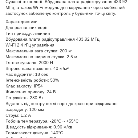
Сучасні технології: Вбудована плата радіокерування 433.92
МГц, а також Wi-Fi модуль для керування через мобільний
застосунок забезпечує контроль у будь-якій точці світу.
Характеристики:
Для розпашних воріт
Тип приводу: лінійний
Вбудована плата радіоуправління 433.92 МГц
Wi-Fi 2.4 гГц управління
Максимальна вага стулки: 200 кг
Максимальна ширина стулки: 2.5 м
Тягове зусилля: 2000 Н
Вітрове навантаження: 40 кг/м²
Час відкриття: 18 сек
Інтенсивність роботи: 50%
Клас захисту: IP54
Живлення приводу: 24 В
Потужність: 280 Вт
Відстань від центру петлі воріт до краю при відкриванні
всередину: 120 мм
Струм: 1.2 А
Робоча температура: -20°C ~ +55°C
Швидкість відкривання: 0.96 м/хв
Термозахист двигуна: 140°C