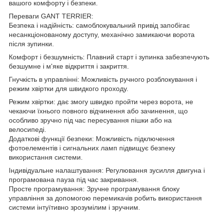
вашого комфорту і безпеки.
Переваги GANT TERRIER:
Безпека і надійність: самоблокувальний привід запобігає
несанкціонованому доступу, механічно замикаючи ворота
після зупинки.
Комфорт і безшумність: Плавний старт і зупинка забезпечують
безшумне і м'яке відкриття і закриття.
Гнучкість в управлінні: Можливість ручного розблокування і
режим хвіртки для швидкого проходу.
Режим хвіртки: дає змогу швидко пройти через ворота, не
чекаючи їхнього повного відчинення або зачинення, що
особливо зручно під час пересування пішки або на
велосипеді.
Додаткові функції безпеки: Можливість підключення
фотоелементів і сигнальних ламп підвищує безпеку
використання системи.
Індивідуальне налаштування: Регулювання зусилля двигуна і
програмована пауза під час закривання.
Просте програмування: Зручне програмування блоку
управління за допомогою перемикачів робить використання
системи інтуїтивно зрозумілим і зручним.