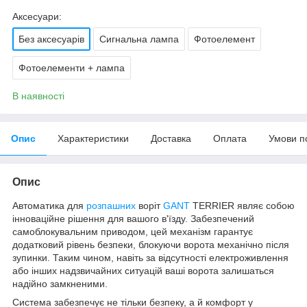
Аксесуари:
Без аксесуарів
Сигнальна лампа
Фотоелемент
Фотоелементи + лампа
В наявності
Опис
Характеристики
Доставка
Оплата
Умови п
Опис
Автоматика для
розпашних
воріт
GANT
TERRIER являє собою
інноваційне рішення для вашого в'їзду. Забезпечений
самоблокувальним приводом, цей механізм гарантує
додатковий рівень безпеки, блокуючи ворота механічно після
зупинки. Таким чином, навіть за відсутності електроживлення
або інших надзвичайних ситуацій ваші ворота залишаться
надійно замкненими.
Система забезпечує не тільки безпеку, а й комфорт у