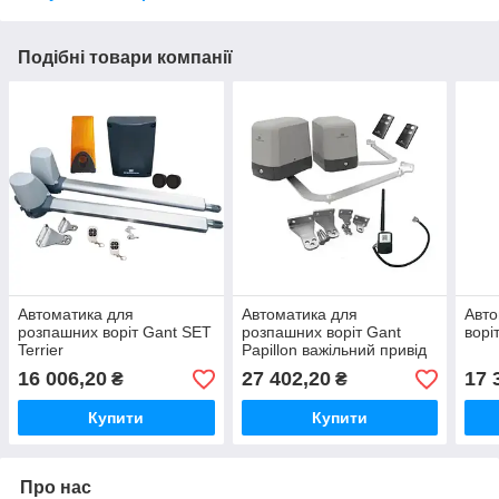
Подібні товари компанії
Автоматика для
Автоматика для
Авто
розпашних воріт Gant SET
розпашних воріт Gant
ворі
Terrier
Papillon важільний привід
+ WI-Fi
16 006,20
27 402,20
17 
₴
₴
Купити
Купити
Про нас