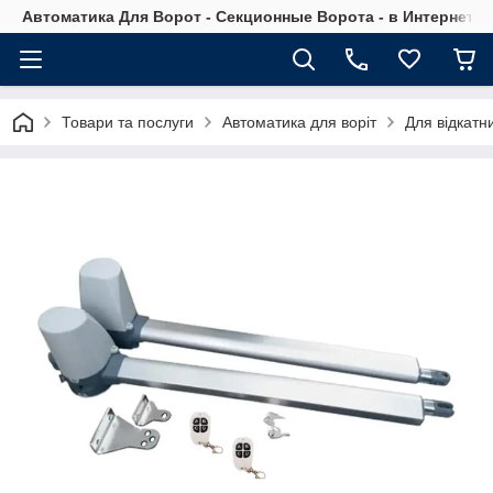
Автоматика Для Ворот - Секционные Ворота - в Интернет М
Товари та послуги
Автоматика для воріт
Для відкатни