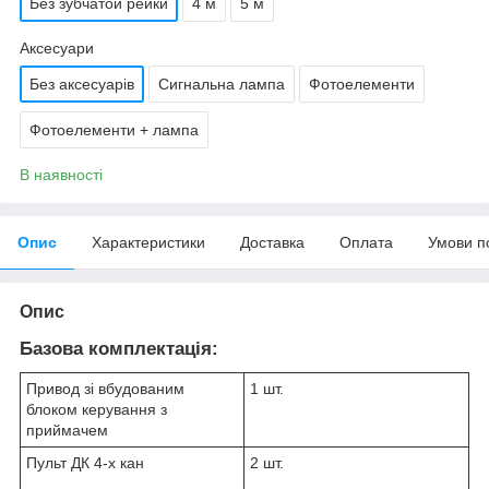
Без зубчатой рейки
4 м
5 м
Аксесуари
Без аксесуарів
Сигнальна лампа
Фотоелементи
Фотоелементи + лампа
В наявності
Опис
Характеристики
Доставка
Оплата
Умови п
Опис
Базова комплектація:
Привод зі вбудованим
1 шт.
блоком керування з
приймачем
Пульт ДК 4-х кан
2 шт.