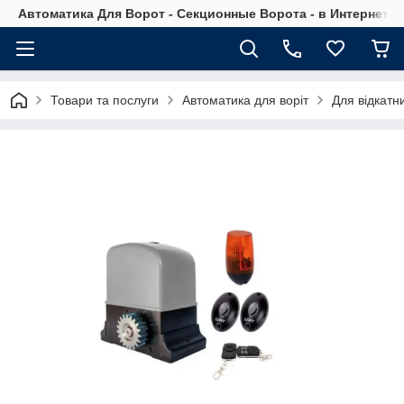
Автоматика Для Ворот - Секционные Ворота - в Интернет М
Товари та послуги
Автоматика для воріт
Для відкатни