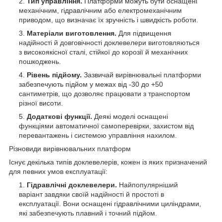
Тип управління.
Платформи можуть бути оснащені
механічним, гідравлічним або електромеханічним
приводом, що визначає їх зручність і швидкість роботи.
Матеріали виготовлення.
Для підвищення
надійності й довговічності доклевелери виготовляються
з високоякісної сталі, стійкої до корозії й механічних
пошкоджень.
Рівень підйому.
Зазвичай вирівнювальні платформи
забезпечують підйом у межах від -30 до +50
сантиметрів, що дозволяє працювати з транспортом
різної висоти.
Додаткові функції.
Деякі моделі оснащені
функціями автоматичної самоперевірки, захистом від
перевантажень і системою управління нахилом.
Різновиди вирівнювальних платформ
Існує декілька типів доклевелерів, кожен із яких призначений
для певних умов експлуатації:
Гідравлічні доклевелери.
Найпопулярніший
варіант завдяки своїй надійності й простоті в
експлуатації. Вони оснащені гідравлічними циліндрами,
які забезпечують плавний і точний підйом.