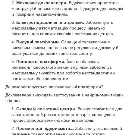
Механічні доклевелери.
Відрізняються простотою
конструкції й невисокою вартістю. Підходять для складів
із помірним навантаженням.
Електрогідравлічні платформи.
Забезпечують
максимальну автоматизацію процесу, ідеально
підходять для великих складів і логістичних центрів.
Висувні платформи.
Оснащені телескопічним
висувним язиком, що дозволяє регулювати довжину й
адаптуватися до різних типів транспорту.
Поворотні платформи.
Їхня особливість —
наявність поворотного механізму, який забезпечує
максимальну гнучкість при роботі з нестандартними
вантажами або транспортом.
Де використовуються вирівнювальні платформи?
Доклевелери знаходять застосування в найрізноманітніших
сферах:
Склади й логістичні центри.
Використовуються для
завантаження й розвантаження товарів, спрощуючи
процес обробки великих обсягів вантажів.
Промислові підприємства.
Забезпечують швидке й
безпечне транспортування сировини та готової