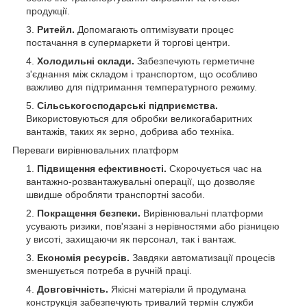
продукції.
Ритейл.
Допомагають оптимізувати процес
постачання в супермаркети й торгові центри.
Холодильні склади.
Забезпечують герметичне
з'єднання між складом і транспортом, що особливо
важливо для підтримання температурного режиму.
Сільськогосподарські підприємства.
Використовуються для обробки великогабаритних
вантажів, таких як зерно, добрива або техніка.
Переваги вирівнювальних платформ
Підвищення ефективності.
Скорочується час на
вантажно-розвантажувальні операції, що дозволяє
швидше обробляти транспортні засоби.
Покращення безпеки.
Вирівнювальні платформи
усувають ризики, пов'язані з нерівностями або різницею
у висоті, захищаючи як персонал, так і вантаж.
Економія ресурсів.
Завдяки автоматизації процесів
зменшується потреба в ручній праці.
Довговічність.
Якісні матеріали й продумана
конструкція забезпечують тривалий термін служби