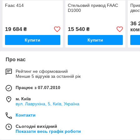
Faac 414
Стельовий привод FAAC
Прив
D1000
двос
36 
19 684
15 540
₴
₴
ком
Купити
Купити
Про нас
Рейтинг не сформований
Менше 5 відгуків за останній рік
Працює з 07.07.2010
м. Київ
вул. Лаврухіна, 5, Київ, Україна
Контакти
Сьогодні вихідний
Показати весь графік роботи