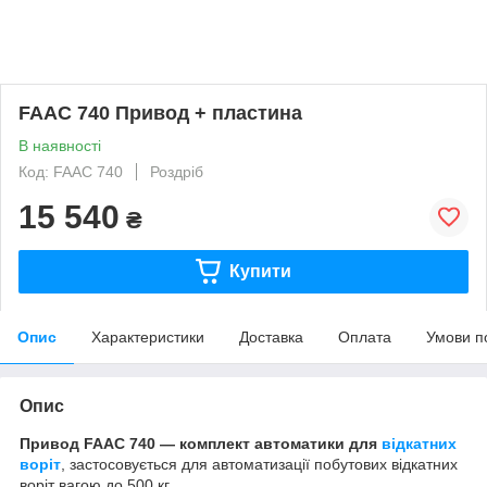
FAAC 740 Привод + пластина
В наявності
Код: FAAC 740
Роздріб
15 540
₴
Купити
Опис
Характеристики
Доставка
Оплата
Умови п
Опис
Привод FAAC 740 — комплект автоматики для
відкатних
воріт
, застосовується для автоматизації побутових відкатних
воріт вагою до 500 кг.