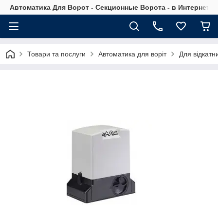
Автоматика Для Ворот - Секционные Ворота - в Интернет М
Товари та послуги
Автоматика для воріт
Для відкатни