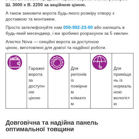
Ш. 3000 х В. 2250 за акційною ціною.
А також замовити ворота будь-якого розміру отвору з
доставкою та монтажем.
Просто зателефонуйте нам
050-992-23-00
або напишіть в
будь-який месенджер, і ми зробимо розрахунок за 5 хвилин.
Алютех Nova — секційні ворота за доступною
ціною, виготовлені для довгої та надійної роботи.
Гаражні
Для
Для
ворота
регіонів
приміще
за
із
нь із
доступн
помірни
нормаль
ою
м
ною
ціною
клімато
вологіст
м
ю
Довговічна та надійна панель
оптимальної товщини