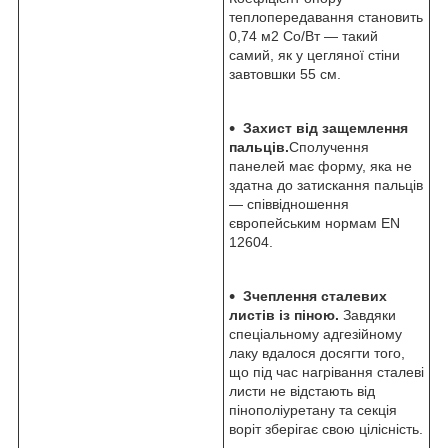
теплопередавання становить
0,74 м2 Со/Вт — такий
самий, як у цегляної стіни
завтовшки 55 см.
Захист від защемлення
пальців.
Сполучення
панелей має форму, яка не
здатна до затискання пальців
— співвідношення
європейським нормам EN
12604.
Зчеплення сталевих
листів із піною.
Завдяки
спеціальному адгезійному
лаку вдалося досягти того,
що під час нагрівання сталеві
листи не відстають від
пінополіуретану та секція
воріт зберігає свою цілісність.