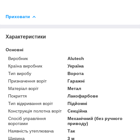
Приховати
Характеристики
Основні
Виробник
Alutech
Країна виробник
Україна
Тип виробу
Ворота
Призначення воріт
Гаражні
Матеріал воріт
Метал
Покриття
Лакофарбове
Тип відкривання воріт
Підйомні
Конструкція полотна воріт
Секційна
Спосіб управління
Механічний (без ручного
воротами
приводу)
Наявність утеплювача
Так
Ширина
3 м