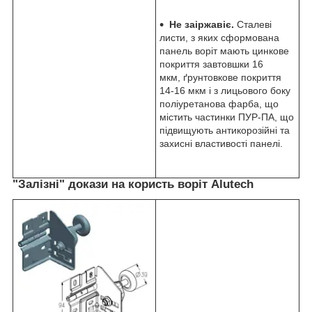
Не заіржавіє.
Сталеві
листи, з яких сформована
панель воріт мають цинкове
покриття завтовшки 16
мкм, ґрунтовкове покриття
14-16 мкм і з лицьового боку
поліуретанова фарба, що
містить частинки ПУР-ПА, що
підвищують антикорозійні та
захисні властивості панелі.
"Залізні" докази на користь воріт Alutech