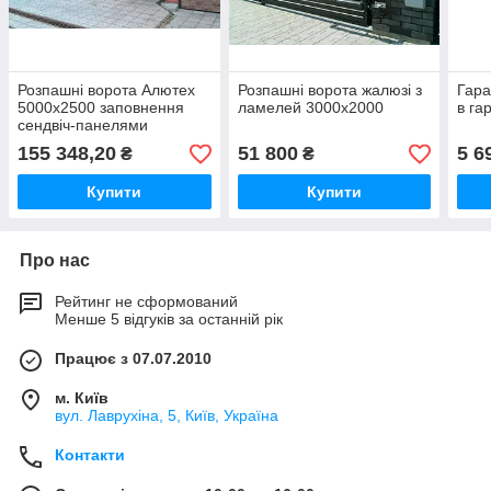
Розпашні ворота Алютех
Розпашні ворота жалюзі з
Гара
5000х2500 заповнення
ламелей 3000х2000
в га
сендвіч-панелями
155 348,20
51 800
5 6
₴
₴
Купити
Купити
Про нас
Рейтинг не сформований
Менше 5 відгуків за останній рік
Працює з 07.07.2010
м. Київ
вул. Лаврухіна, 5, Київ, Україна
Контакти