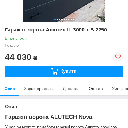
Гаражні ворота Алютех Ш.3000 х В.2250
В наявності
Роздріб
44 030
₴
Купити
Опис
Характеристики
Доставка
Оплата
Умови п
Опис
Гаражні ворота ALUTECH Nova
У нас ви можете придбати гаражні ворота Алютех розміром