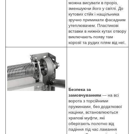
можна висувати в проріз,
зменшуючи його у світлі. До
кутових стійк і нащільника
зручно примикати фасадним
утеплювачем. Пластикові
вставки в нижніх кутах отвору
виключають появу там
корозії та рудих плям від неї.
Безпека за
замовчуванням
— на всі
ворота з торсійними
пружинами, без додаткової
націнки, встановлюються
храпові муфти, які
оберігають полотно від
падіння під час ламання