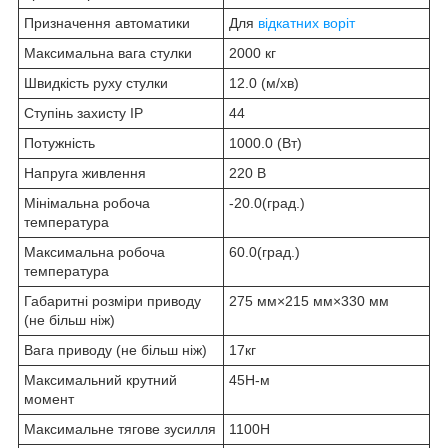
Призначення автоматики
Для
відкатних воріт
Максимальна вага стулки
2000 кг
Швидкість руху стулки
12.0 (м/хв)
Ступінь захисту IP
44
Потужність
1000.0 (Вт)
Напруга живлення
220 В
Мінімальна робоча
-20.0(град.)
температура
Максимальна робоча
60.0(град.)
температура
Габаритні розміри приводу
275 мм×215 мм×330 мм
(не більш ніж)
Вага приводу (не більш ніж)
17кг
Максимальний крутний
45H-м
момент
Максимальне тягове зусилля
1100H