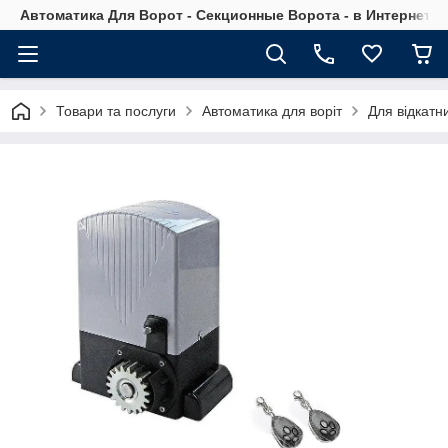
Автоматика Для Ворот - Секционные Ворота - в Интернет М
Товари та послуги
Автоматика для воріт
Для відкатни