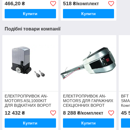
466,20
518
₴
₴/комплект
Купити
Купити
Подібні товари компанії
ЕЛЕКТРОПРИВОК AN-
ЕЛЕКТРОПРИВОК AN-
BFT
MOTORS ASL1000KIT
MOTORS ДЛЯ ГАРАЖНИХ
SMAR
ДЛЯ ВІДКАТНИХ ВОРОТ
СЕКЦІОННИХ ВОРОТ
Комп
ASG1000/4KIT
відк
12 432
8 288
45 
₴
₴/комплект
Купити
Купити