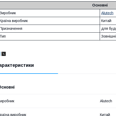
Основні
Виробник
Alutech
Країна виробник
Китай
Призначення
для будь
Тип
Зовнішн
арактеристики
Основні
иробник
Alutech
раїна виробник
Китай