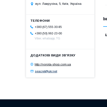
вул. Лаврухіна, 5, Київ, Україна
І
+380 (67) 555-30-85
+380 (50) 992-23-00
Ц
Viber, whatsapp, TG
http://vorota-shop.com.ua
seacret@ukr.net