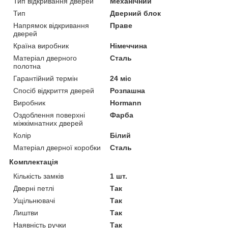
Тип відкривання дверей
Механічний
Тип
Дверний блок
Напрямок відкривання
Праве
дверей
Країна виробник
Німеччина
Матеріал дверного
Сталь
полотна
Гарантійний термін
24 міс
Спосіб відкриття дверей
Розпашна
Виробник
Hormann
Оздоблення поверхні
Фарба
міжкімнатних дверей
Колір
Білий
Матеріал дверної коробки
Сталь
Комплектація
Кількість замків
1 шт.
Дверні петлі
Так
Ущільнювачі
Так
Лиштви
Так
Наявність ручки
Так