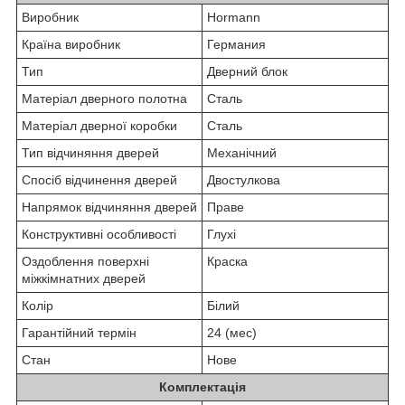
Виробник
Hormann
Країна виробник
Германия
Тип
Дверний блок
Матеріал дверного полотна
Сталь
Матеріал дверної коробки
Сталь
Тип відчиняння дверей
Механічний
Спосіб відчинення дверей
Двостулкова
Напрямок відчиняння дверей
Праве
Конструктивні особливості
Глухі
Оздоблення поверхні
Краска
міжкімнатних дверей
Колір
Білий
Гарантійний термін
24 (мес)
Стан
Нове
Комплектація