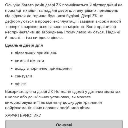
Ось уже багато років двері ZK позиціюються й підтверджені на
практиці як міцні та надійні двері для внутрішніх приміщень
від підвали до горища будь-якої будівлі. Двері ZK не
деформуються в процесі експлуатації і завдяки високій якості
поверхні вирізняється завидною міцністю. Вони практично
несприйнятливі до забруднень і тому легко миються. Надійні
й якісні — і за вигідною ціною.
Ідеальні двері для
підвальних приміщень
дитячої кімнати
входу в чорничне приміщення
санвузлів
офісів
Використовуючи двері ZK Hormann вдома у дитячих кімнатах,
школах або дошкільних установах, ви можете
використовувати її як магнітну дошку для кріплення
найрізноманітніших наочних посібників дітям.
ХАРАКТЕРИСТИКИ
Основні