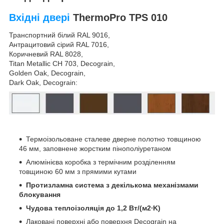
Вхідні двері
ThermoPro TPS 010
Транспортний білий RAL 9016,
Антрацитовий сірий RAL 7016,
Коричневий RAL 8028,
Titan Metallic CH 703, Decograin,
Golden Oak, Decograin,
Dark Oak, Decograin:
Термоізольоване сталеве дверне полотно товщиною
46 мм, заповнене жорстким пінополіуретаном
Алюмінієва коробка з термічним розділенням
товщиною 60 мм з прямими кутами
Протизламна система з декількома механізмами
блокування
Чудова теплоізоляція до 1,2 Вт/(м2∙K)
Лаковані поверхні або поверхня Decograin на