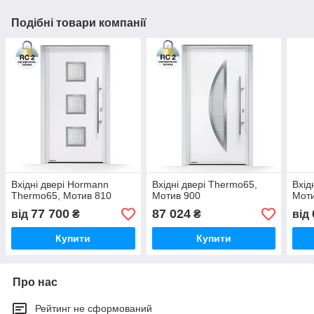
Подібні товари компанії
Вхідні двері Hormann
Вхідні двері Thermo65,
Вхід
Thermo65, Мотив 810
Мотив 900
Моти
77 700
87 024
від
₴
₴
від
Купити
Купити
Про нас
Рейтинг не сформований