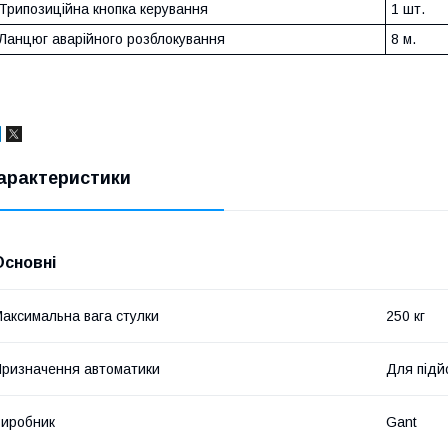
Трипозиційна кнопка керування
1 шт.
Ланцюг аварійного розблокування
8 м.
арактеристики
Основні
аксимальна вага стулки
250 кг
ризначення автоматики
Для підй
иробник
Gant