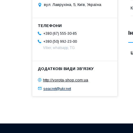
вул. Лаврухіна, 5, Київ, Україна
К
І
+380 (67) 555-30-85
+380 (50) 992-23-00
Viber, whatsapp, TG
Ц
http://vorota-shop.com.ua
seacret@ukr.net