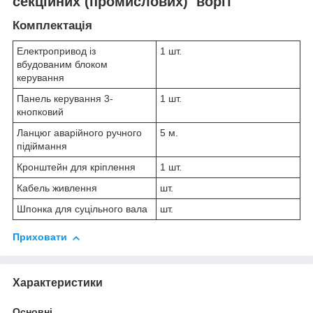
секційних (промислових) воріт
Комплектація
Електропривод із
1 шт.
вбудованим блоком
керування
Панель керування 3-
1 шт.
кнопковий
Ланцюг аварійного ручного
5 м.
підіймання
Кронштейн для кріплення
1 шт.
Кабель живлення
шт.
Шпонка для суцільного вала
шт.
Приховати
Характеристики
Основні