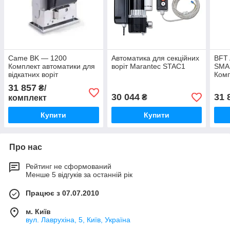
Came BK — 1200
Автоматика для секційних
BFT
Комплект автоматики для
воріт Marantec STAC1
SMAR
відкатних воріт
Комп
відк
31 857
₴/
30 044
31 
₴
комплект
Купити
Купити
Про нас
Рейтинг не сформований
Менше 5 відгуків за останній рік
Працює з 07.07.2010
м. Київ
вул. Лаврухіна, 5, Київ, Україна