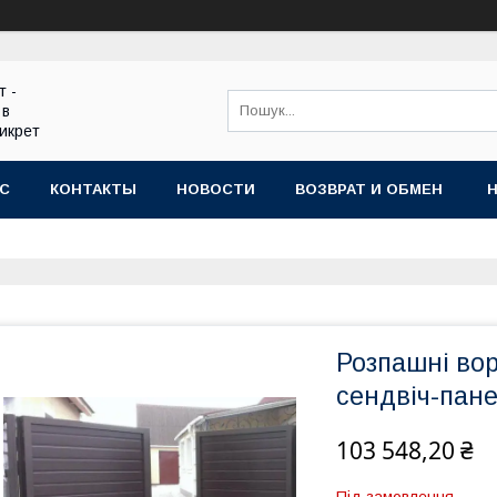
т -
 в
икрет
АС
КОНТАКТЫ
НОВОСТИ
ВОЗВРАТ И ОБМЕН
Розпашні во
сендвіч-пан
103 548,20 ₴