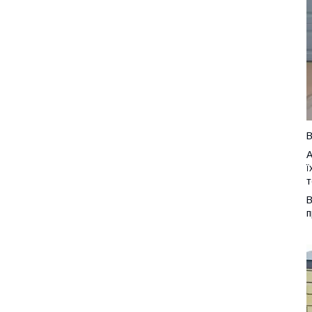
В
А
ї
т
В
п