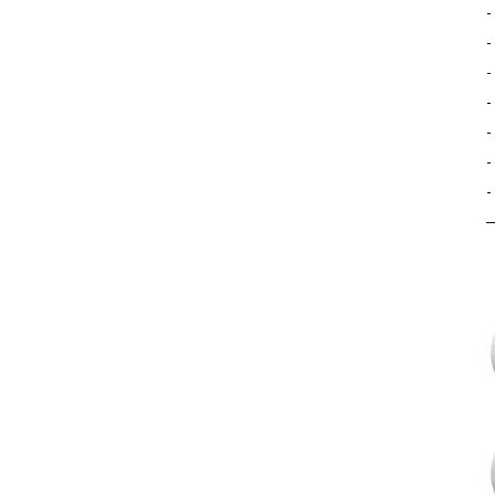
-
-
-
-
-
-
-
—