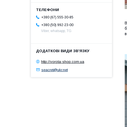
+380 (67) 555-30-85
В
+380 (50) 992-23-00
б
Viber, whatsapp, TG
в
http://vorota-shop.com.ua
seacret@ukr.net