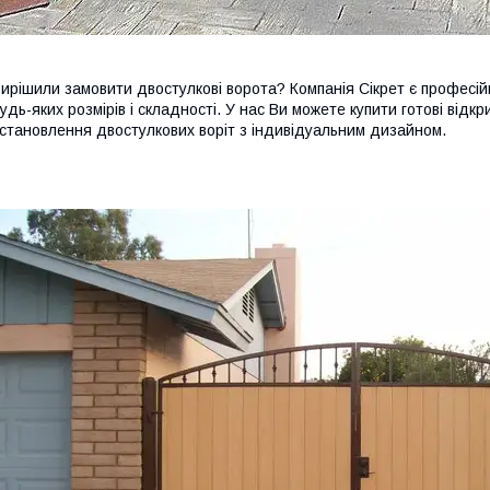
ирішили замовити двостулкові ворота? Компанія Сікрет є професій
удь-яких розмірів і складності. У нас Ви можете купити готові від
становлення двостулкових воріт з індивідуальним дизайном.