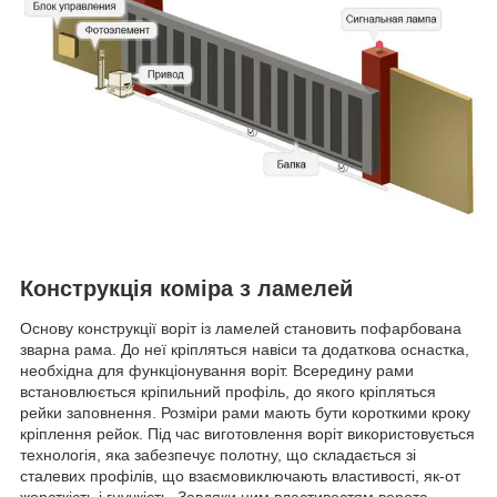
Конструкція коміра з ламелей
Основу конструкції воріт із ламелей становить пофарбована
зварна рама. До неї кріпляться навіси та додаткова оснастка,
необхідна для функціонування воріт. Всередину рами
встановлюється кріпильний профіль, до якого кріпляться
рейки заповнення. Розміри рами мають бути короткими кроку
кріплення рейок. Під час виготовлення воріт використовується
технологія, яка забезпечує полотну, що складається зі
сталевих профілів, що взаємовиключають властивості, як-от
жорсткість і гнучкість. Завдяки цим властивостям ворота