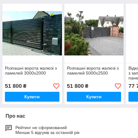
Розпашні ворота жалюзі з
Розпашні ворота жалюзі з
Відк
ламелей 3000х2000
ламелей 5000х2500
з за
пан
51 800
51 800
77 
₴
₴
Купити
Купити
Про нас
Рейтинг не сформований
Менше 5 відгуків за останній рік