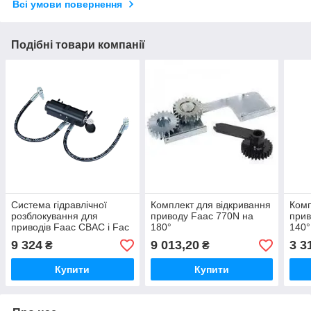
Всі умови повернення
Подібні товари компанії
Система гідравлічної
Комплект для відкривання
Комп
розблокування для
приводу Faac 770N на
прив
приводів Faac CBAC і Fac
180°
140°
SBW
9 324
9 013,20
3 3
₴
₴
Купити
Купити