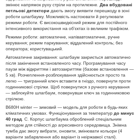
змінює напрямок руху стріли на протилежне.
Два вбудовані
петльові детектори
дають змогу виявити перешкоду в зоні
роботи шлагбауму. Можливість настоювати й регулювати
режими роботи. Є високошвидкісний режим для постійного
інтенсивного використання на об'єктах із великим трафіком.
Режими роботи: автоматичне, напівавтоматичне, ручне
керування; режим паркування; віддалений контроль; без
оператора; користувацький.
Автоматичне закривання: шлагбаум закриється автоматично
після закінчення встановленого часу. Програмування часу
паузи між відкриттям і автозакриттям (базове встановлення —
5 хв). Розчеплення-розблокування здійснюється просто та
легко — тригранний ключ вставити в гніздо, повернути проти
годинникової стрілки. Щоб повернутися з ручного керування
— заблокуйте шлагбаум, повернувши ключ за годинниковою
стрілкою.
B680H winter — зимовий — модель для роботи в будь-яких
кліматичних умовах. Функціонування за температур
до минус
40 град
. С. Корпус шлагбаума оброблений спеціальним
методом для стійкості до агресивного середовища. Знімна
тумба дає змогу вибрати, оновити, змінювати кольори (4
варіанти забарвлення або варіант із неіржавкої сталі).