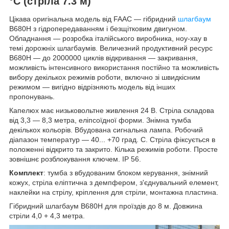
°C (стріла 7.3 м)
Цікава оригінальна модель від FAAC — гібридний
шлагбаум
B680H з гідропередаванням і безщітковим двигуном.
Обладнання — розробка італійського виробника, ноу-хау в
темі дорожніх шлагбаумів. Величезний продуктивний ресурс
B680H — до 2000000 циклів відкривання — закривання,
можливість інтенсивного використання постійно та можливість
вибору декількох режимів роботи, включно зі швидкісним
режимом — вигідно відрізняють модель від інших
пропонувань.
Капелюх має низьковольтне живлення 24 В. Стріла складова
від 3,3 — 8,3 метра, еліпсоїдної форми. Знімна тумба
декількох кольорів. Вбудована сигнальна лампа. Робочий
діапазон температур — 40... +70 град. С. Стріла фіксується в
положенні відкрито та закрито. Кілька режимів роботи. Просте
зовнішнє розблокування ключем. IP 56.
Комплект
: тумба з вбудованим блоком керування, знімний
кожух, стріла еліптична з демпфером, з'єднувальний елемент,
наклейки на стрілу, кріплення для стріли, монтажна пластина.
Гібридний шлагбаум B680H для проїздів до 8 м. Довжина
стріли 4,0 + 4,3 метра.