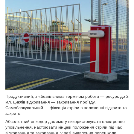
Продуктивний, з «безкільним» терміном роботи — ресурс до 2
мл. циклів відкривання — закривання проїзду.
Самоблокувальний — фіксація стріли в положенні відкрито та
закрито.
Абсолютний енкодер дає змогу використовувати електронне
уповільнення, настоювати кінцеві положення стріли під час
відкривання та закривання, у разі виявлення перешкоди