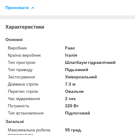
Приховати
Характеристики
Основні
Виробник
Faac
Країна виробник
Італія
Тип пристрою
Шлагбаум гідравлічний
Тип приводу
Підьомний
Застосування
Універсальний
Довжина стріли
7.3 м
Перетин стріли
Овальне
Час відкривання
2 сек
Потужність
220 Вт
Тип встановлення
Підлоговий
Загальні
Максимальна робоча
55 град.
температура