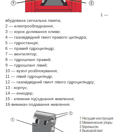
1 —
вбудована сигнальна лампа;
2 — електрообладнання;
3 — корок доливання оливи;
4 — газовідвідний гвинт правого циліндра;
5 — гідростанція;
6 — правий гідроциліндр;
7 — вентилятор;
8 — гідрошланг правий;
9 — гідрошланг лівий;
10 — вузол розблокування;
11 — лівий гідроциліндр;
12 — газовідвідний гвинт лівого гідроциліндру;
13 - корпус;
14 — енкодер;
15 - клемник під'єднання живлення;
16-вимикач подавання живлення.