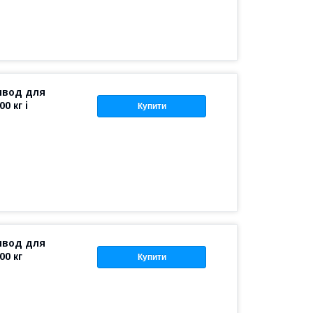
ривод для
0 кг і
Купити
ривод для
00 кг
Купити