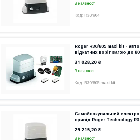
В наявності
R30/804
Roger R30/805 maxi kit - авт
відкатних воріт вагою до 80
31 028,20 ₴
В наявності
R30/805 maxi kit
Самоблокувальний електро
привід Roger Technology R3
29 215,20 ₴
В наявності