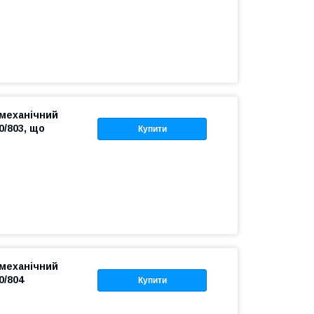
механічний
0/803, що
Купити
механічний
0/804
Купити