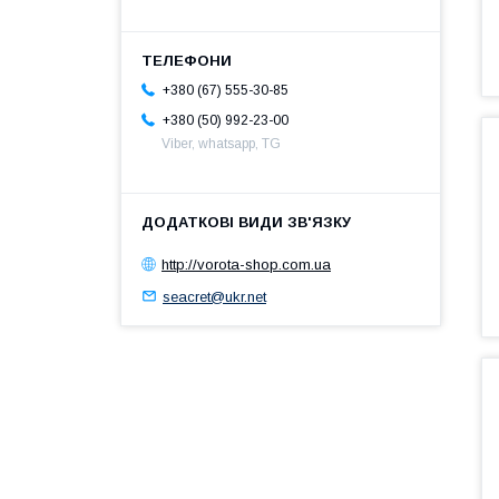
+380 (67) 555-30-85
+380 (50) 992-23-00
Viber, whatsapp, TG
http://vorota-shop.com.ua
seacret@ukr.net