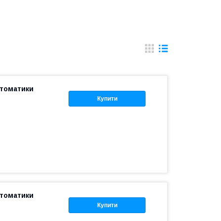
втоматики
Купити
втоматики
Купити