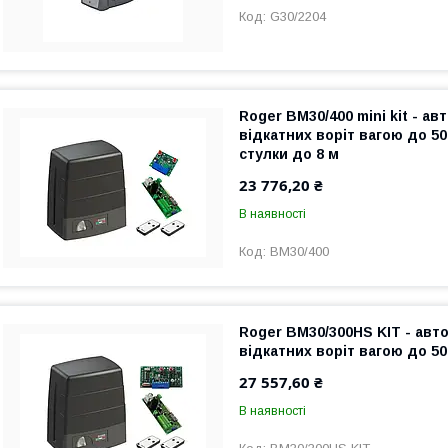
G30/2204
Roger BM30/400 mini kit - а
відкатних воріт вагою до 50
стулки до 8 м
23 776,20 ₴
В наявності
BM30/400
Roger BM30/300HS KIT - авт
відкатних воріт вагою до 50
27 557,60 ₴
В наявності