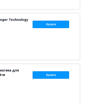
oger Technology
Купити
оматика для
4 м
Купити