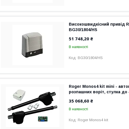
Високошвидкісний привід R
BG30/1804/HS
51 748,20 ₴
В наявності
BG30/1804/HS
Roger Monos4 kit mini - авт
розпашних воріт, стулка до 
35 068,60 ₴
В наявності
Roger Monos4 kit