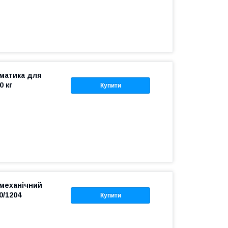
оматика для
0 кг
Купити
механічний
0/1204
Купити