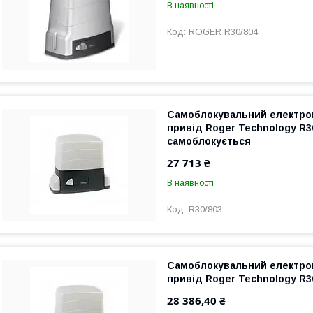
В наявності
ROGER R30/804
Самоблокувальний електро
привід Roger Technology R3
самоблокується
27 713 ₴
В наявності
R30/803
Самоблокувальний електро
привід Roger Technology R3
28 386,40 ₴