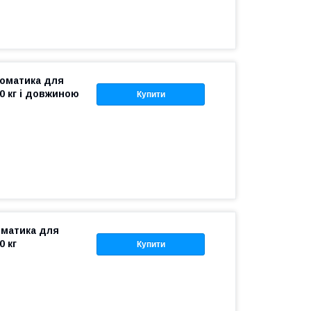
втоматика для
0 кг і довжиною
Купити
оматика для
0 кг
Купити